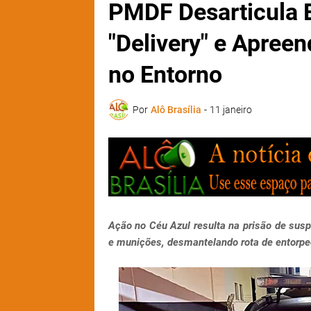
PMDF Desarticula 
"Delivery" e Apree
no Entorno
Por
Alô Brasília
-
11 janeiro
Ação no Céu Azul resulta na prisão de susp
e munições, desmantelando rota de entorpec