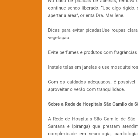
No caso de picadas de abelhas, remova o
continue sendo liberado. “Use algo rígido,
apertar a área”, orienta Dra. Marilene.
Dicas para evitar picadasUse roupas cla
vegetação.
Evite perfumes e produtos com fragrâncias 
Instale telas em janelas e use mosquiteir
Com os cuidados adequados, é possível m
aproveitar o verão com tranquilidade.
Sobre a Rede de Hospitais São Camilo de S
A Rede de Hospitais São Camilo de São P
Santana e Ipiranga) que prestam atendim
complexidade em neurologia, cardiologi