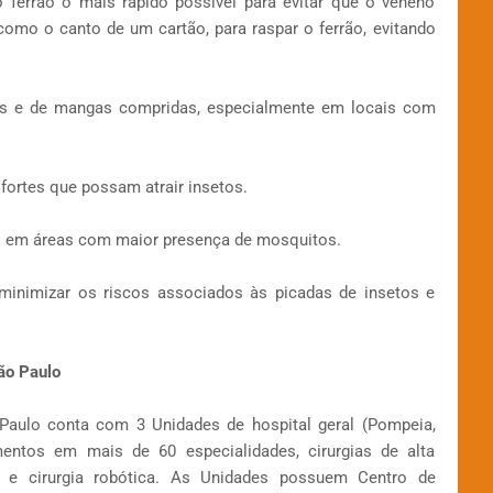
 ferrão o mais rápido possível para evitar que o veneno
 como o canto de um cartão, para raspar o ferrão, evitando
ras e de mangas compridas, especialmente em locais com
fortes que possam atrair insetos.
os em áreas com maior presença de mosquitos.
inimizar os riscos associados às picadas de insetos e
ão Paulo
aulo conta com 3 Unidades de hospital geral (Pompeia,
entos em mais de 60 especialidades, cirurgias de alta
a e cirurgia robótica. As Unidades possuem Centro de