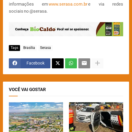
informações em
www.serasa.com.br
e via redes
sociais no @serasa.
Tags
Brasília
Serasa
Facebook
VOCÊ VAI GOSTAR