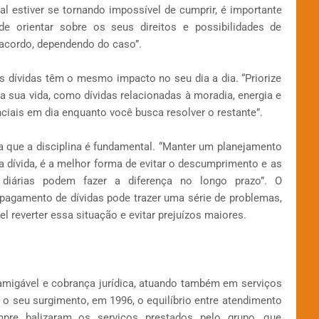
ial estiver se tornando impossível de cumprir, é importante
e orientar sobre os seus direitos e possibilidades de
acordo, dependendo do caso”.
as dívidas têm o mesmo impacto no seu dia a dia. “Priorize
 sua vida, como dívidas relacionadas à moradia, energia e
ciais em dia enquanto você busca resolver o restante”.
lta que a disciplina é fundamental. “Manter um planejamento
da dívida, é a melhor forma de evitar o descumprimento e as
 diárias podem fazer a diferença no longo prazo”. O
pagamento de dívidas pode trazer uma série de problemas,
l reverter essa situação e evitar prejuízos maiores.
migável e cobrança jurídica, atuando também em serviços
o seu surgimento, em 1996, o equilíbrio entre atendimento
pre balizaram os serviços prestados pelo grupo, que