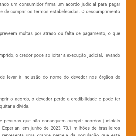
ando um consumidor firma um acordo judicial para pagar
ade de cumprir os termos estabelecidos. O descumprimento
 preveem multas por atraso ou falta de pagamento, o que
mprido, o credor pode solicitar a execução judicial, levando
de levar à inclusão do nome do devedor nos órgãos de
prir o acordo, o devedor perde a credibilidade e pode ter
uitar a dívida.
 pessoas que não conseguem cumprir acordos judiciais
 Experian, em junho de 2023, 70,1 milhões de brasileiros
representa uma grande parcela da população que está