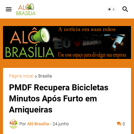
Página inicial
Brasília
PMDF Recupera Bicicletas
Minutos Após Furto em
Arniqueiras
Por
Alô Brasília
-
24 junho
0