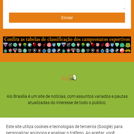
Alo Brasília é um site de notícias, com assuntos variados e pautas
atualizadas do interesse de todo o público.
Este site utiliza cookies e tecnologias de terceiros (Google) para
personalizar anúncios e analisar o tráfego. Ao aceitar, você