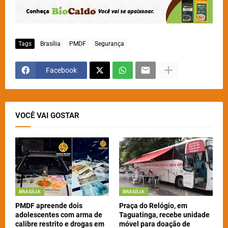
Tags
Brasília
PMDF
Segurança
Facebook
VOCÊ VAI GOSTAR
BRASÍLIA
BRASÍLIA
PMDF apreende dois
Praça do Relógio, em
adolescentes com arma de
Taguatinga, recebe unidade
calibre restrito e drogas em
móvel para doação de