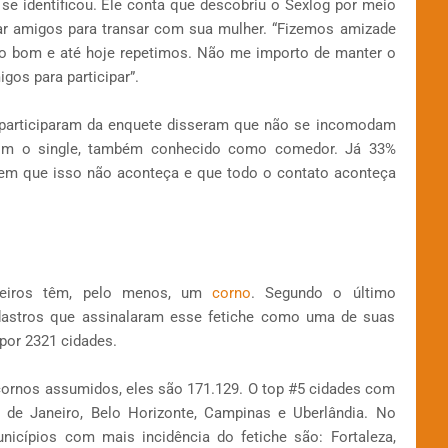
se identificou. Ele conta que descobriu o Sexlog por meio
ar amigos para transar com sua mulher. “Fizemos amizade
to bom e até hoje repetimos. Não me importo de manter o
os para participar”.
participaram da enquete disseram que não se incomodam
com o single, também conhecido como comedor. Já 33%
em que isso não aconteça e que todo o contato aconteça
ileiros têm, pelo menos, um
corno
. Segundo o último
dastros que assinalaram esse fetiche como uma de suas
 por 2321 cidades.
cornos assumidos, eles são 171.129. O top #5 cidades com
 de Janeiro, Belo Horizonte, Campinas e Uberlândia. No
nicípios com mais incidência do fetiche são: Fortaleza,