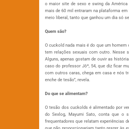
o maior site de sexo e swing da América 
mais de 60 mil entraram na plataforma em 
meio liberal, tanto que ganhou um dia só seu
Quem são?
O cuckold nada mais é do que um homem qu
tem relações sexuais com outro. Nesse sen
Alguns, apenas gostam de ouvir as histór
caso do professor Jô*, 54, que diz ficar m
com outros caras, chega em casa e nós t
enche de tesão”, revela.
Do que se alimentam?
O tesão dos cuckolds é alimentado por v
do Sexlog, Mayumi Sato, conta que o si
frequentadores que relatam experiências d
que não proporcionariam tanto prazer às es