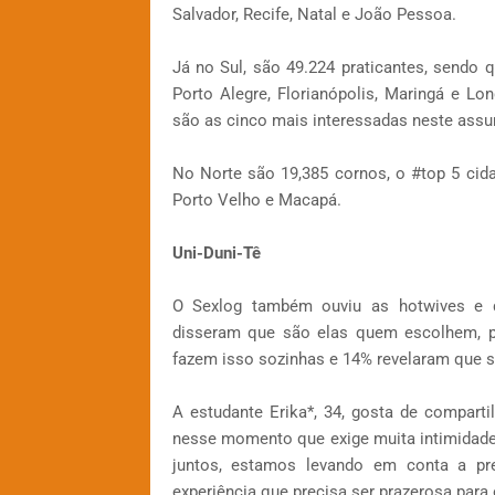
Salvador, Recife, Natal e João Pessoa.
Já no Sul, são 49.224 praticantes, sendo 
Porto Alegre, Florianópolis, Maringá e Lon
são as cinco mais interessadas neste assun
No Norte são 19,385 cornos, o #top 5 cid
Porto Velho e Macapá.
Uni-Duni-Tê
O Sexlog também ouviu as hotwives e 
disseram que são elas quem escolhem, 
fazem isso sozinhas e 14% revelaram que 
A estudante Erika*, 34, gosta de compart
nesse momento que exige muita intimidad
juntos, estamos levando em conta a p
experiência que precisa ser prazerosa para o