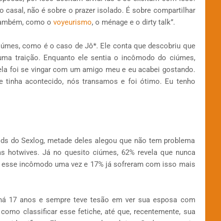
 casal, não é sobre o prazer isolado. É sobre compartilhar
s também, como o
voyeurismo
, o ménage e o dirty talk”.
úmes, como é o caso de Jô*. Ele conta que descobriu que
ma traição. Enquanto ele sentia o incômodo do ciúmes,
 ela foi se vingar com um amigo meu e eu acabei gostando.
e tinha acontecido, nós transamos e foi ótimo. Eu tenho
ds do Sexlog, metade deles alegou que não tem problema
s hotwives. Já no quesito ciúmes, 62% revela que nunca
m esse incômodo uma vez e 17% já sofreram com isso mais
 há 17 anos e sempre teve tesão em ver sua esposa com
omo classificar esse fetiche, até que, recentemente, sua