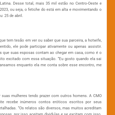
Latina. Desse total, mais 35 mil estão no Centro-Oeste e
2023, ou seja, o fetiche do está em alta e movimentando o
: 25 de abril.
e tem tesão em ver ou saber que sua parceira, a hotwife,
tido, ele pode participar ativamente ou apenas assistir.
ias que suas esposas contam ao chegar em casa, como é o
uito excitado com essa situação. “Eu gosto quando ela sai
ransamos enquanto ela me conta sobre esse encontro, me
er suas mulheres tendo prazer com outros homens. A CMO
te recebe inúmeros contos eróticos escritos por seus
etalhadas. “Os relatos são diversos, mas muitos acreditam
posas, por isso aceitam dividi-las e se excitam com isso.