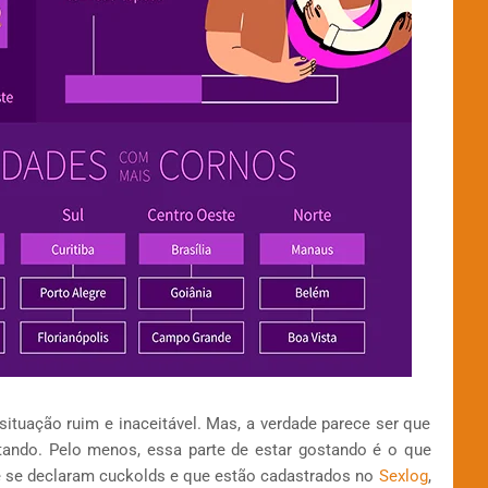
 situação ruim e inaceitável. Mas, a verdade parece ser que
tando. Pelo menos, essa parte de estar gostando é o que
 se declaram cuckolds e que estão cadastrados no
Sexlog
,