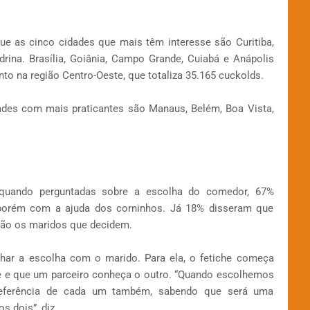
que as cinco cidades que mais têm interesse são Curitiba,
drina. Brasília, Goiânia, Campo Grande, Cuiabá e Anápolis
to na região Centro-Oeste, que totaliza 35.165 cuckolds.
ades com mais praticantes são Manaus, Belém, Boa Vista,
quando perguntadas sobre a escolha do comedor, 67%
porém com a ajuda dos corninhos. Já 18% disseram que
são os maridos que decidem.
ilhar a escolha com o marido. Para ela, o fetiche começa
e e que um parceiro conheça o outro. “Quando escolhemos
referência de cada um também, sabendo que será uma
s dois”, diz.