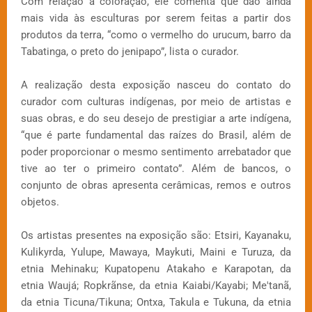
Com relação à coloração, ele comenta que dão ainda
mais vida às esculturas por serem feitas a partir dos
produtos da terra, “como o vermelho do urucum, barro da
Tabatinga, o preto do jenipapo”, lista o curador.
A realização desta exposição nasceu do contato do
curador com culturas indígenas, por meio de artistas e
suas obras, e do seu desejo de prestigiar a arte indígena,
“que é parte fundamental das raízes do Brasil, além de
poder proporcionar o mesmo sentimento arrebatador que
tive ao ter o primeiro contato”. Além de bancos, o
conjunto de obras apresenta cerâmicas, remos e outros
objetos.
Os artistas presentes na exposição são: Etsiri, Kayanaku,
Kulikyrda, Yulupe, Mawaya, Maykuti, Maini e Turuza, da
etnia Mehinaku; Kupatopenu Atakaho e Karapotan, da
etnia Waujá; Ropkrãnse, da etnia Kaiabi/Kayabi; Me'tanã,
da etnia Ticuna/Tikuna; Ontxa, Takula e Tukuna, da etnia