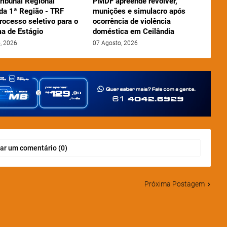
ribunal Regional
PMDF apreende revólver,
 da 1ª Região - TRF
munições e simulacro após
rocesso seletivo para o
ocorrência de violência
a de Estágio
doméstica em Ceilândia
, 2026
07 Agosto, 2026
ar um comentário (0)
Próxima Postagem