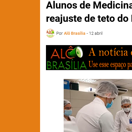
Alunos de Medicina
reajuste de teto do 
Por
Alô Brasília
-
12 abril