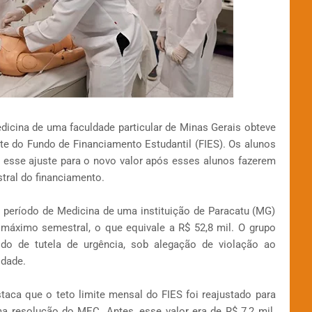
icina de uma faculdade particular de Minas Gerais obteve
mite do Fundo de Financiamento Estudantil (FIES). Os alunos
 esse ajuste para o novo valor após esses alunos fazerem
tral do financiamento.
 período de Medicina de uma instituição de Paracatu (MG)
 máximo semestral, o que equivale a R$ 52,8 mil. O grupo
o de tutela de urgência, sob alegação de violação ao
idade.
aca que o teto limite mensal do FIES foi reajustado para
ma resolução do MEC. Antes, esse valor era de R$ 7,2 mil.