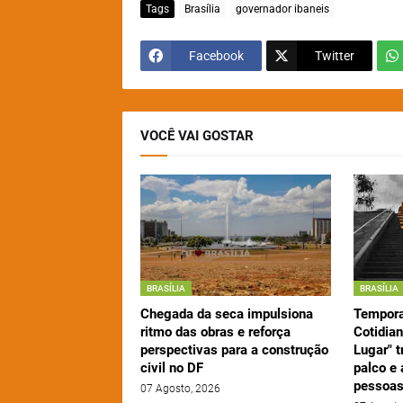
Tags
Brasília
governador ibaneis
Facebook
Twitter
VOCÊ VAI GOSTAR
BRASÍLIA
BRASÍLIA
Chegada da seca impulsiona
Tempora
ritmo das obras e reforça
Cotidia
perspectivas para a construção
Lugar" 
civil no DF
palco e 
pessoas
07 Agosto, 2026