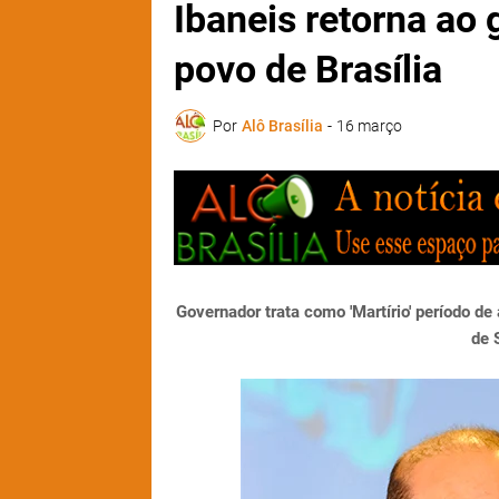
Ibaneis retorna ao 
povo de Brasília
Por
Alô Brasília
-
16 março
Governador trata como 'Martírio' período d
de 