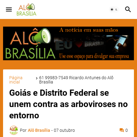
Página
61 99983-7549 Ricardo Antunes do Alô
inicial
Brasília
Goiás e Distrito Federal se
unem contra as arboviroses no
entorno
Por
Alô Brasília
-
07 outubro
0