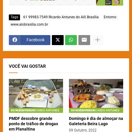
Tags
61 99983-7549 Ricardo Antunes do Alô Brasília
Entorno
www.alobrasilia.com.br
Facebook
VOCÊ VAI GOSTAR
61 99983-7549 RICARDO ANTUNES DO ALÔ BRASÍLIA
61 99983-7549 RICARDO ANTUNES DO ALÔ BRASÍLIA
PMDF descobre grande
Domingo é dia de almoçar na
ponto de tráfico de drogas
Galeteria Beira Lago
em Planaltina
09 Outubro, 2022