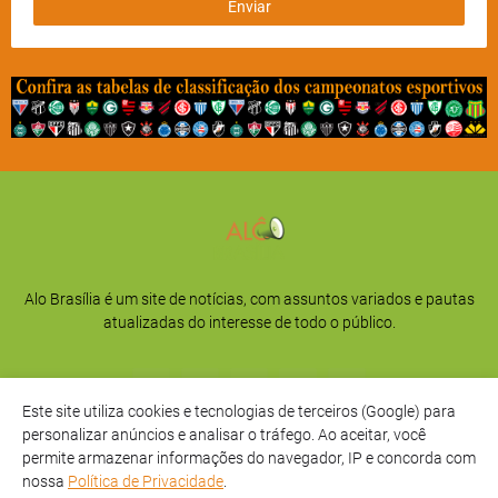
Alo Brasília é um site de notícias, com assuntos variados e pautas
atualizadas do interesse de todo o público.
Este site utiliza cookies e tecnologias de terceiros (Google) para
personalizar anúncios e analisar o tráfego. Ao aceitar, você
permite armazenar informações do navegador, IP e concorda com
nossa
Política de Privacidade
.
Início
Sobre
Privacidade
Contato