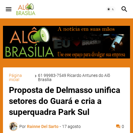
Página
61 99983-7549 Ricardo Antunes do Alô
inicial
Brasília
Proposta de Delmasso unifica
setores do Guará e cria a
superquadra Park Sul
Por
Rainne Del Sarto
-
17 agosto
0