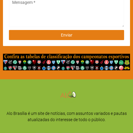
Alo Brasília é um site de notícias, com assuntos variados e pautas
atualizadas do interesse de todo o público.