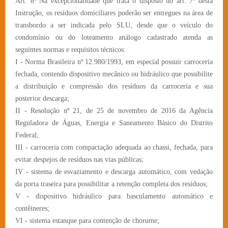
Art. 8º Na excepcionalidade que trata o disposto no art. 7º desta
Instrução, os resíduos domiciliares poderão ser entregues na área de
transbordo a ser indicada pelo SLU, desde que o veículo do
condomínio ou do loteamento análogo cadastrado atenda as
seguintes normas e requisitos técnicos:
I - Norma Brasileira nº 12.980/1993, em especial possuir carroceria
fechada, contendo dispositivo mecânico ou hidráulico que possibilite
a distribuição e compressão dos resíduos da carroceria e sua
posterior descarga;
II - Resolução nº 21, de 25 de novembro de 2016 da Agência
Reguladora de Águas, Energia e Saneamento Básico do Distrito
Federal;
III - carroceria com compactação adequada ao chassi, fechada, para
evitar despejos de resíduos nas vias públicas;
IV - sistema de esvaziamento e descarga automático, com vedação
da porta traseira para possibilitar a retenção completa dos resíduos;
V - dispositivo hidráulico para basculamento automático e
contêineres;
VI - sistema estanque para contenção de chorume;