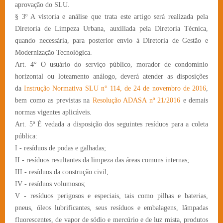
aprovação do SLU.
§ 3º A vistoria e análise que trata este artigo será realizada pela
Diretoria de Limpeza Urbana, auxiliada pela Diretoria Técnica,
quando necessária, para posterior envio à Diretoria de Gestão e
Modernização Tecnológica.
Art. 4° O usuário do serviço público, morador de condomínio
horizontal ou loteamento análogo, deverá atender as disposições
da
Instrução Normativa SLU n° 114, de 24 de novembro de 2016
,
bem como as previstas na
Resolução ADASA nº 21/2016
e demais
normas vigentes aplicáveis.
Art. 5º É vedada a disposição dos seguintes resíduos para a coleta
pública:
I - resíduos de podas e galhadas;
II - resíduos resultantes da limpeza das áreas comuns internas;
III - resíduos da construção civil;
IV - resíduos volumosos;
V - resíduos perigosos e especiais, tais como pilhas e baterias,
pneus, óleos lubrificantes, seus resíduos e embalagens, lâmpadas
fluorescentes, de vapor de sódio e mercúrio e de luz mista, produtos