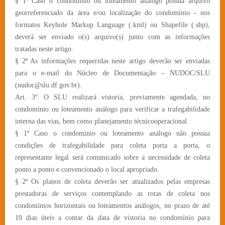
§ 1º Caso o condomínio ou loteamento análogo possua arquivo
georreferenciado da área e/ou localização do condomínio - nos
formatos Keyhole Markup Language (.kml) ou Shapefile (.shp),
deverá ser enviado o(s) arquivo(s) junto com as informações
tratadas neste artigo.
§ 2º As informações requeridas neste artigo deverão ser enviadas
para o e-mail do Núcleo de Documentação – NUDOC/SLU
(nudoc@slu.df.gov.br).
Art. 3° O SLU realizará vistoria, previamente agendada, no
condomínio ou loteamento análogo para verificar a trafegabilidade
interna das vias, bem como planejamento técnicooperacional.
§ 1º Caso o condomínio ou loteamento análogo não possua
condições de trafegabilidade para coleta porta a porta, o
representante legal será comunicado sobre a necessidade de coleta
ponto a ponto e convencionado o local apropriado.
§ 2º Os planos de coleta deverão ser atualizados pelas empresas
prestadoras de serviços contemplando as rotas de coleta nos
condomínios horizontais ou loteamentos análogos, no prazo de até
10 dias úteis a contar da data de vistoria no condomínio para